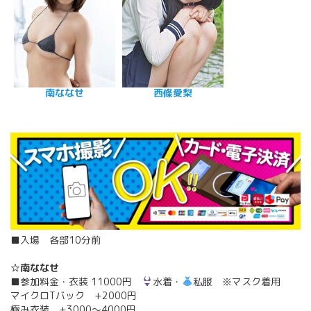
南ななせ
西條愛梨
■入場 各部10分前
☆南ななせ
■参加料金・衣装 11000円
水着・
私服 ※マスク着用
マイクロTバック +2000円
極み衣装 +3000～4000円