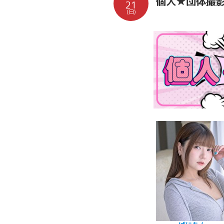
個人★団体撮
21
(日)