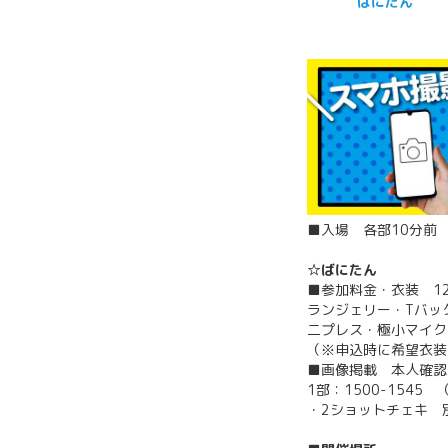
ばにたん
■入場 各部10分前
☆ばにたん
■参加料金・衣装 12
ランジェリー・Tバック
二プレス・極小マイクロ
（※申込時に希望衣装
■画像掲載 本人確認
1部：1500-1545
・2ショットチェキ 別