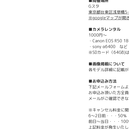
■開催場所
Gスタ
東京都台東区浅草橋5-
※googleマップが開
■カメラレンタル
1000円～
・Canon EOS R50 
・sony α6400 など
※SDカード（64GB
■画像掲載について
各モデル詳細に記載が
■お申込み方法
下記メールフォームよ
お申込み頂いた方全員
メールがご確認できな
※キャンセル料金に関
6〜2日前・・・50％
前日〜当日・・・100
上記料金が発生いたし