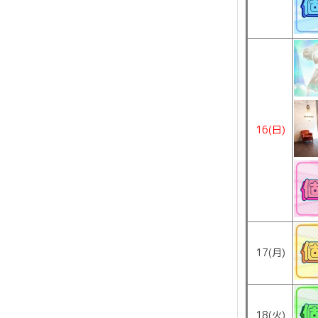
16(日)
17(月)
18(火)