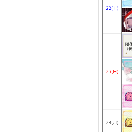
22(土)
23(日)
24(月)