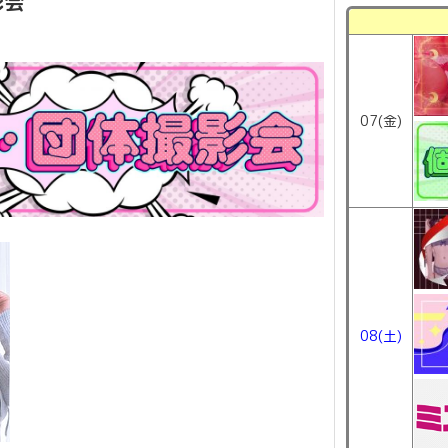
影会
07(金)
08(土)