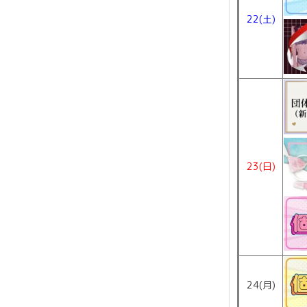
22(土)
23(日)
24(月)