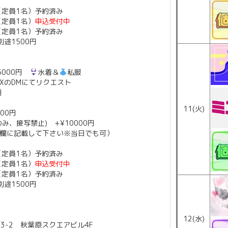
 （定員1名）予約済み
 （定員1名）
申込受付中
 （定員1名）予約済み
途1500円
5000円
水着＆
私服
XのDMにてリクエスト
円
11(火)
00円
み、接写禁止) +¥10000円
欄に記載して下さい※当日でも可）
 （定員1名）予約済み
 （定員1名）
申込受付中
 （定員1名）予約済み
途1500円
12(水)
3-2 秋葉原スクエアビル4F