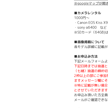
※googleマップが開
■カメラレンタル
1000円～
・Canon EOS Kiss X
・sony α6400 など
※SDカード（64GB
■画像掲載について
各モデル詳細に記載が
■お申込み方法
下記メールフォームよ
下記日時までは抽選と
（七緒）抽選の締め切り
2枠以上の部にご参加
ますメッセージ欄にそ
※特に記載が無い場合
とさせていただきます
お申込み頂いた方全員
メールがご確認できな