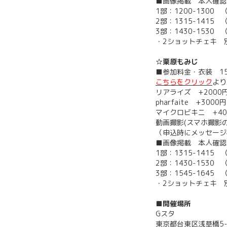
■画像掲載 本人確認
1部：1200-1300
2部：1315-1415
3部：1430-1530
・2ショットチェキ 別
☆栗原もみじ
■参加料金・衣装 1
こちらをクリック
より
リアライズ +2000
pharfaite +3000円
マイクロビキニ +40
動画撮影(スマホ撮影の
（申込時にメッセージ
■画像掲載 本人確認
1部：1315-1415
2部：1430-1530
3部：1545-1645
・2ショットチェキ 別
■開催場所
Gスタ
東京都台東区浅草橋5-