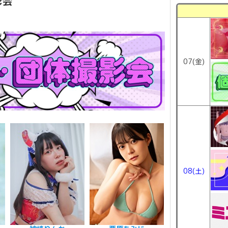
影会
07(金)
08(土)