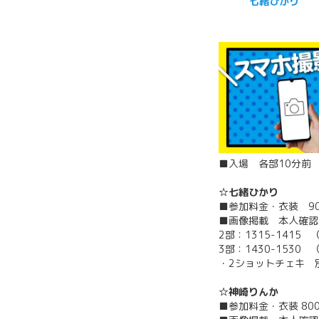
七緒ひかり
■入場 各部10分前
☆七緒ひかり
■参加料金・衣装 9
■画像掲載 本人確認
2部：1315-1415
3部：1430-1530
・2ショットチェキ 別
☆神崎りんか
■参加料金・衣装 8