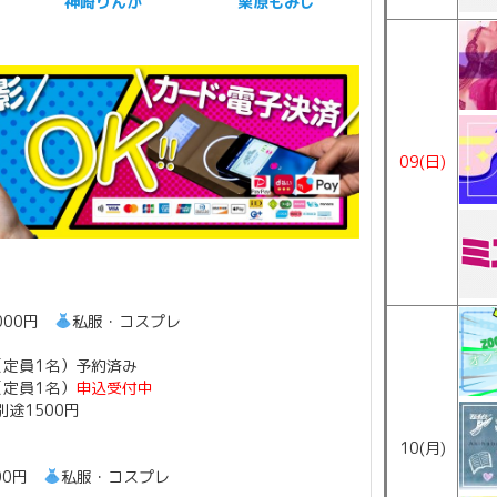
神崎りんか
栗原もみじ
09(日)
000円
私服・コスプレ
 （定員1名）予約済み
 （定員1名）
申込受付中
途1500円
10(月)
000円
私服・コスプレ