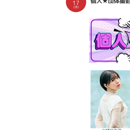
個人★団体撮
17
(水)