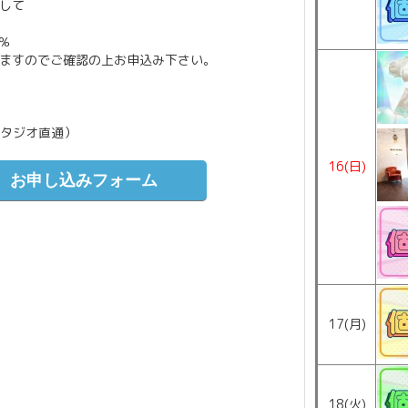
して
％
ますのでご確認の上お申込み下さい。
（スタジオ直通）
16(日)
お申し込みフォーム
17(月)
18(火)