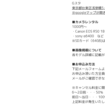
Gスタ
東京都台東区浅草橋5-
※googleマップが開
■カメラレンタル
1000円～
・Canon EOS R50 
・sony α6400 など
※SDカード（64GB
■画像掲載について
各モデル詳細に記載が
■お申込み方法
下記メールフォームよ
お申込み頂いた方全員
メールがご確認できな
※キャンセル料金に関
6〜2日前・・・50％
前日〜当日・・・100
上記料金が発生いたし