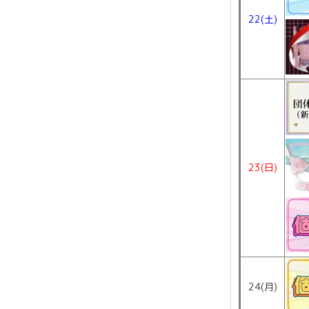
22(土)
23(日)
24(月)