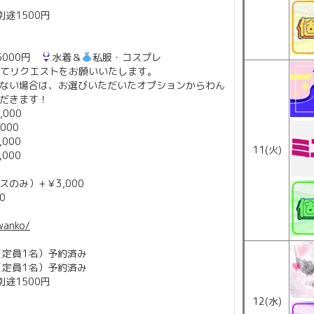
止
途1500円
5000円
水着＆
私服・コスプレ
にてリクエストをお願いいたします。
ない場合は、お選びいただいたオプションからわん
だきます！
000
000
000
11(火)
000
のみ）+￥3,000
0
/wanko/
 （定員1名）予約済み
 （定員1名）予約済み
途1500円
12(水)