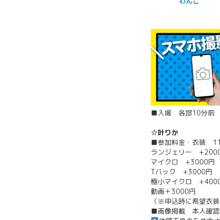
わんこ
■入場 各部10分前
☆叶りか
■参加料金・衣装 1
ランジェリー +200
マイクロ +3000円
Tバック +3000円
極小マイクロ +400
動画＋3000円
（※申込時に希望衣装
■画像掲載 本人確認