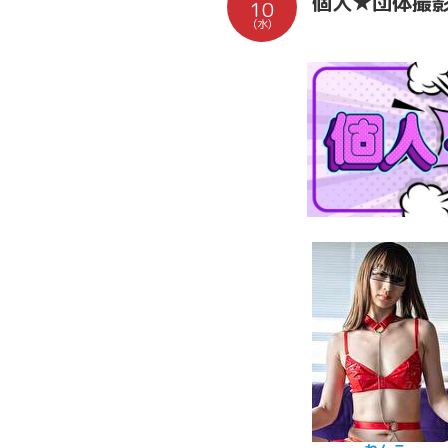
個人★団体撮
10
(水)