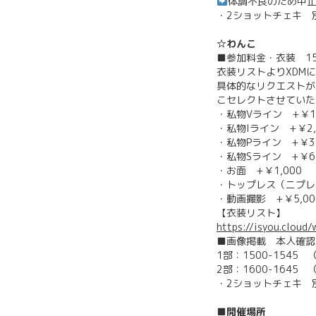
体調不良のため中
・2ショットチェキ 別
☆わんこ
■参加料金・衣装 1
衣装リストよりXDM
具体的なリクエストが
こセレクトさせていた
・私物Vライン +￥1,
・私物Iライン +￥2,
・私物Pライン +￥3,
・私物Sライン +￥6,
・お面 +￥1,000
・トップレス（ニプレス
・動画撮影 +￥5,00
【衣装リスト】
https://isyou.cloud
■画像掲載 本人確認
1部：1500-1545
2部：1600-1645
・2ショットチェキ 別
■開催場所