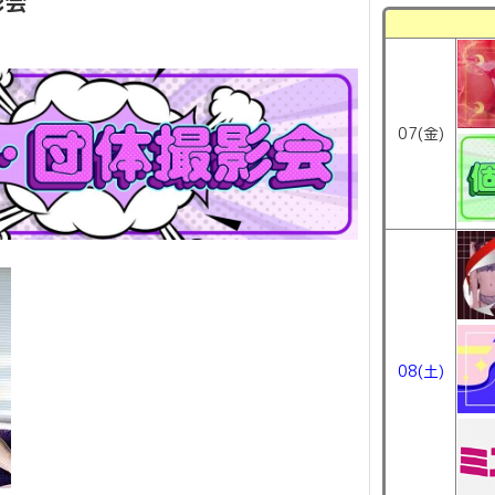
影会
07(金)
08(土)