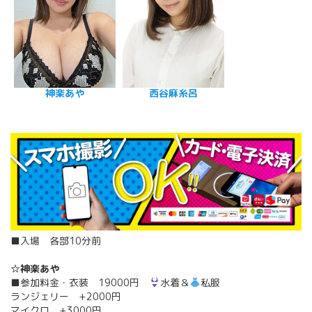
神楽あや
西谷麻糸呂
■入場 各部10分前
☆神楽あや
■参加料金・衣装 19000円
水着＆
私服
ランジェリー +2000円
マイクロ +3000円