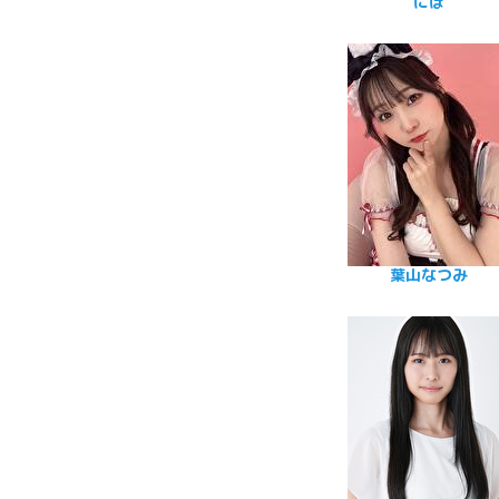
にほ
葉山なつみ