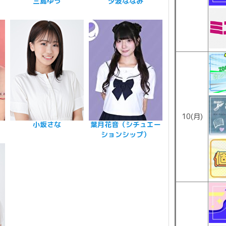
三島ゆう
夕波ななみ
10(月)
小坂さな
葉月花音（シチュエー
ションシップ）