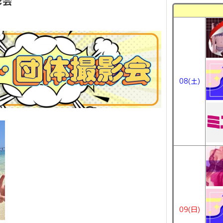
影会
08(土)
09(日)