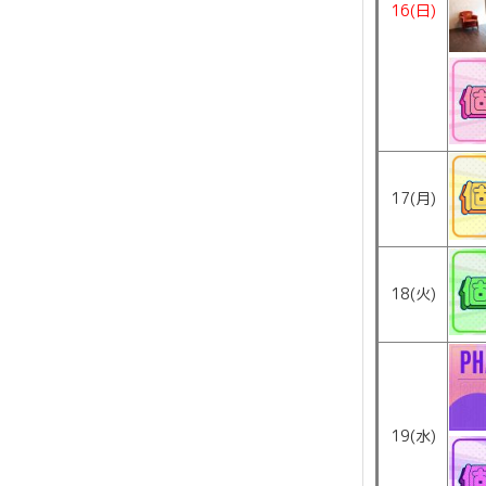
16(日)
17(月)
18(火)
19(水)