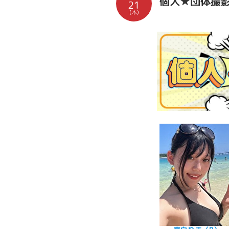
個人★団体撮
21
(木)