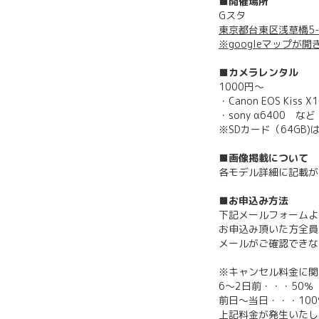
■開催場所
Gスタ
東京都台東区浅草橋5-
※googleマップが開
■カメラレンタル
1000円～
・Canon EOS Kiss X
・sony α6400 など
※SDカード（64GB
■画像掲載について
各モデル詳細に記載が
■お申込み方法
下記メールフォームよ
お申込み頂いた方全員
メールがご確認できな
※キャンセル料金に関
6〜2日前・・・50％
前日〜当日・・・100
上記料金が発生いたし