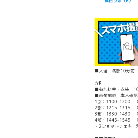
真白りま（R）
■入場 各部10分前
☆R
■参加料金・衣装 1
■画像掲載 本人確認
1部：1100-1200
2部：1215-1315
3部：1330-1430
4部：1445-1545
・2ショットチェキ 別