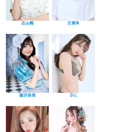
広山楓
文瀬朱
藤沢泉美
ぷに