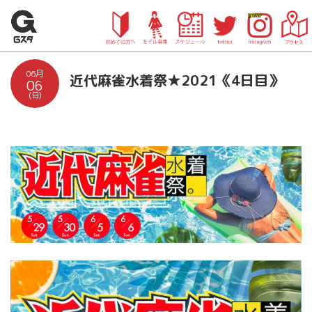
06月
近代麻雀水着祭★2021《4日目》
06
(日)