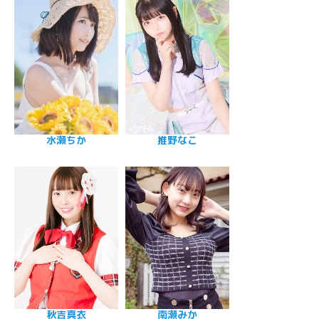
水瀬ちか
推野なこ
秋吉真衣
南瀬みか