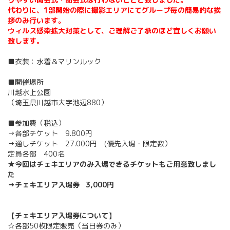
代わりに、1部開始の際に撮影エリアにてグループ毎の簡易的な挨
拶のみ行います。
ウィルス感染拡大対策として、ご理解ご了承のほど宜しくお願い
致します。
■衣装：水着＆マリンルック
■開催場所
川越水上公園
（埼玉県川越市大字池辺880）
■参加費（税込）
→各部チケット 9.800円
→通しチケット 27.000円 (優先入場・限定数）
定員各部 400名
★今回はチェキエリアのみ入場できるチケットも
ご用意致しまし
た
→チェキエリア入場券 3,000円
【チェキエリア入場券について】
☆各部50枚限定販売（当日券のみ）