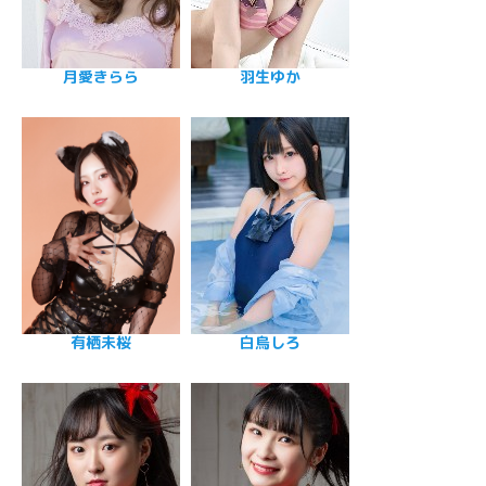
月愛きらら
羽生ゆか
有栖未桜
白烏しろ