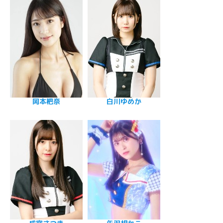
岡本杷奈
白川ゆめか