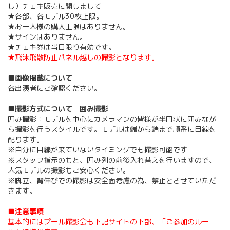
し）チェキ販売に関しまして
★各部、各モデル30枚上限。
★お一人様の購入上限はありません。
★サインはありません。
★チェキ券は当日限り有効です。
★飛沫飛散防止パネル越しの撮影となります。
■画像掲載について
各出演者にご確認ください。
■撮影方式について 囲み撮影
囲み撮影：
モデルを中心にカメラマンの皆様が半円状に囲みなが
ら撮影を行う
スタイルです。モデルは端から端まで順番に目線を
配ります。
※自分に目線が来ていないタイミングでも撮影可能です
※スタッフ指示のもと、囲み列の前後入れ替えを行いますので、
人気モデルの撮影もご安心ください。
※脚立、背伸びでの撮影は安全面考慮の為、禁止とさせていただ
きます。
■注意事項
基本的にはプール撮影会も下記サイトの下部、「ご参加のルー