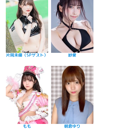
片岡未優（SPゲスト）
紗愛
もも
朝倉ゆり