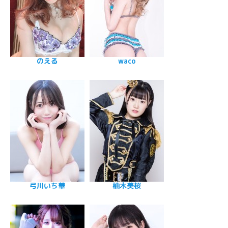
のえる
waco
弓川いち華
柚木美桜