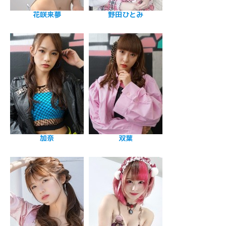
花咲来夢
野田ひとみ
加奈
双葉