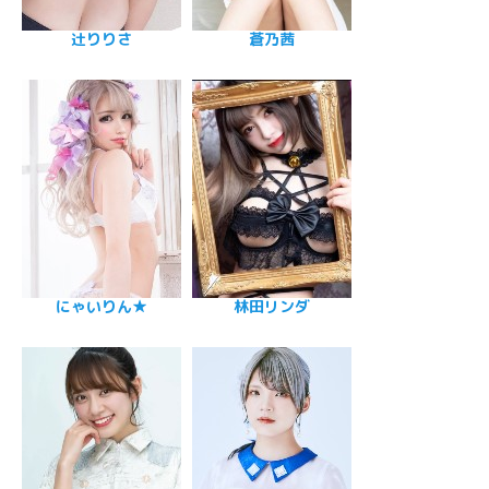
辻りりさ
蒼乃茜
にゃいりん★
林田リンダ