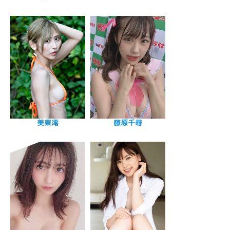
美東澪
藤原千尋