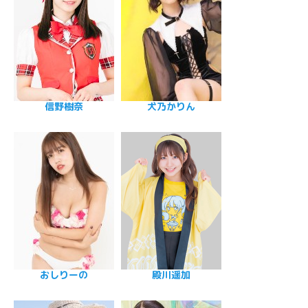
信野樹奈
犬乃かりん
おしりーの
殿川遥加