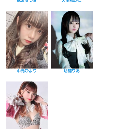
成宮さつき
矢羽根かこ
中元ひより
明暗りあ