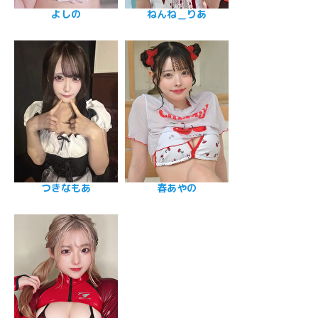
よしの
ねんね＿りあ
つきなもあ
春あやの