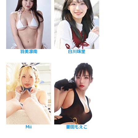
羽美凛南
白川珠里
Mii
菱田もえこ