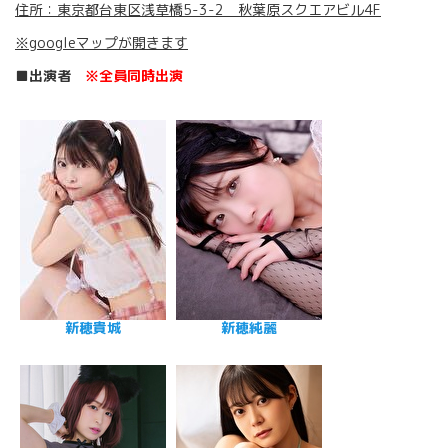
住所：東京都台東区浅草橋5-3-2 秋葉原スクエアビル4F
※googleマップが開きます
■出演者
※全員同時出演
新穂貴城
新穂純麗