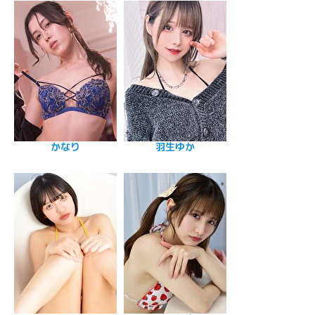
かなり
羽生ゆか