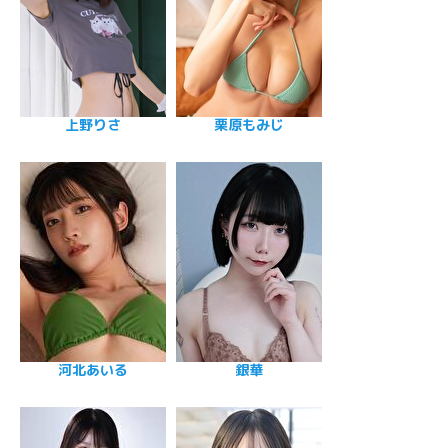
上野りさ
栗原もみじ
河北あいる
銀華