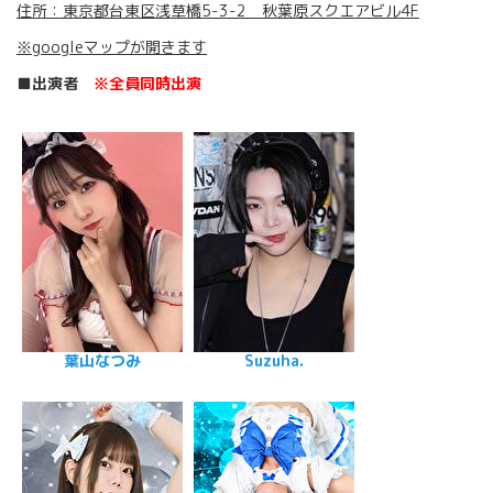
住所：東京都台東区浅草橋5-3-2 秋葉原スクエアビル4F
※googleマップが開きます
■出演者
※全員同時出演
葉山なつみ
Suzuha.