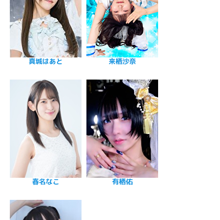
真城はあと
来栖沙奈
春名なこ
有栖佑