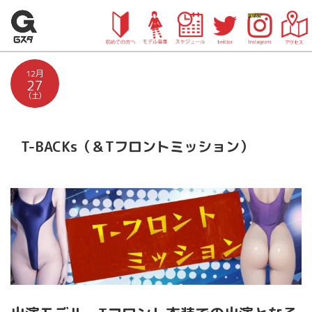
12月
27
(土)
T-BACKs（＆Tフロントミッション）