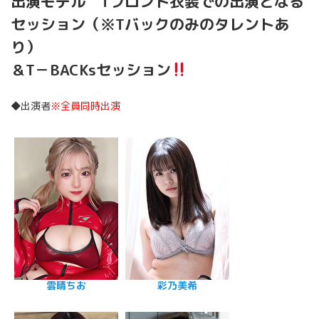
出演モデル Tフロント衣装での出演となる
セッション（※Tバックのみのタレントあ
り）
＆T－BACKsセッション
◆出演者
※全員同時出演
雲晴ちお
彩乃美希