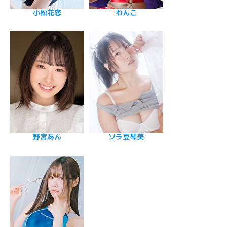
小松花恋
わんこ
野宮あん
ソラ豆琴美