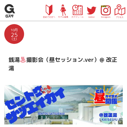
10月
25
(土)
銭湯
撮影会（昼セッション.ver）@ 改正
湯