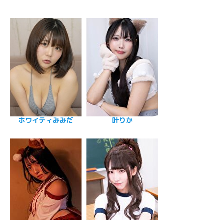
ホワイティみみだ
叶りか