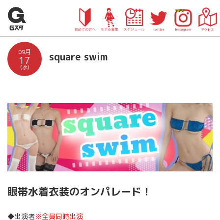
09月
square swim
17
(水)
眼帯水着衣装のオンパレード！
◆出演者
※全員同時出演