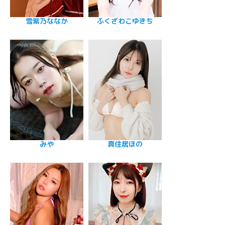
雪紫乃ななか
ふくざわこゆきち
みや
真住居ほの